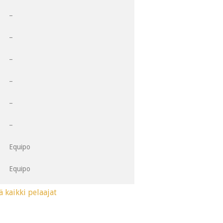
1
–
2
–
3
–
4
–
5
–
6
–
Equipo
Equipo
ä kaikki pelaajat