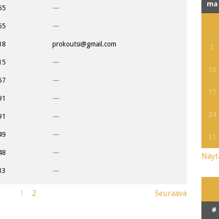
ma
55
—
55
—
38
prokoutsi@gmail.com
3
15
—
10
67
—
17
91
—
24
91
—
49
—
31
48
—
Näyt
33
—
1
2
Seuraava
#