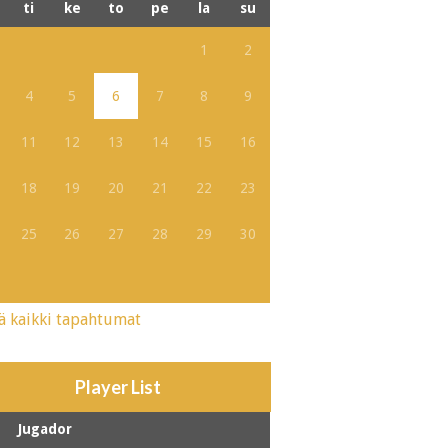
ti
ke
to
pe
la
su
1
2
4
5
6
7
8
9
11
12
13
14
15
16
18
19
20
21
22
23
25
26
27
28
29
30
ä kaikki tapahtumat
Player List
Jugador