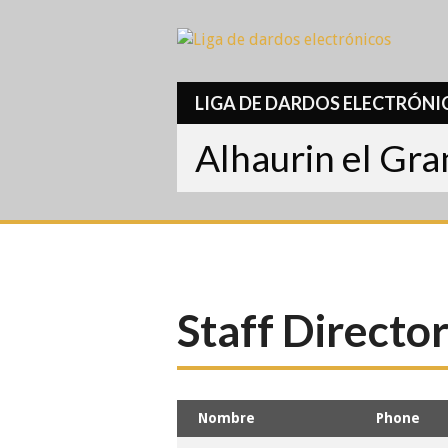
Skip
to
content
LIGA DE DARDOS ELECTRÓNI
Alhaurin el Gr
Staff Directo
Nombre
Phone