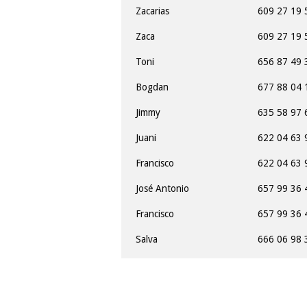
Zacarias
609 27 19 
Zaca
609 27 19 
Toni
656 87 49 
Bogdan
677 88 04 
Jimmy
635 58 97 
Juani
622 04 63 
Francisco
622 04 63 
José Antonio
657 99 36 
Francisco
657 99 36 
Salva
666 06 98 