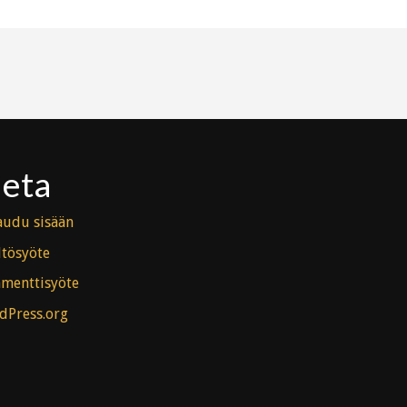
eta
audu sisään
ltösyöte
menttisyöte
dPress.org