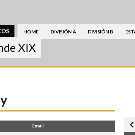
COS
HOME
DIVISIÓN A
DIVISIÓN B
EST
ande XIX
ry
Email