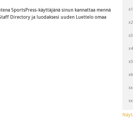
x
utena SportsPress-käyttäjänä sinun kannattaa mennä
Staff Directory ja luodaksesi uuden Luettelo omaa
x
x
x
x
x
xx
xx
Näyt