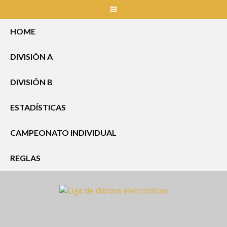
Skip
to
content
HOME
DIVISIÓN A
DIVISIÓN B
ESTADÍSTICAS
CAMPEONATO INDIVIDUAL
REGLAS