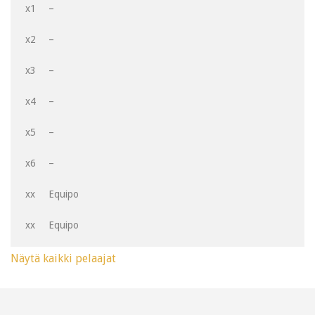
x1
–
x2
–
x3
–
x4
–
x5
–
x6
–
xx
Equipo
xx
Equipo
Näytä kaikki pelaajat