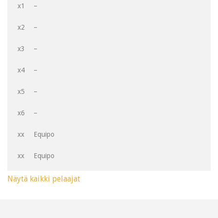
x1
–
x2
–
x3
–
x4
–
x5
–
x6
–
xx
Equipo
xx
Equipo
Näytä kaikki pelaajat