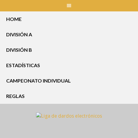
Skip
to
content
HOME
DIVISIÓN A
DIVISIÓN B
ESTADÍSTICAS
CAMPEONATO INDIVIDUAL
REGLAS