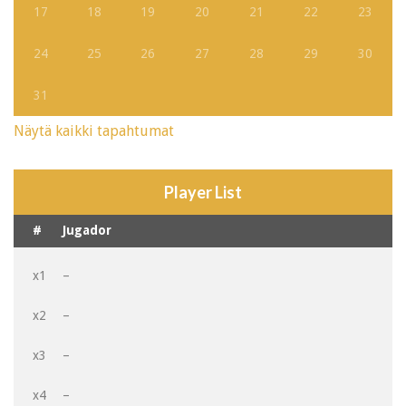
17
18
19
20
21
22
23
24
25
26
27
28
29
30
31
Näytä kaikki tapahtumat
Player List
#
Jugador
x1
–
x2
–
x3
–
x4
–