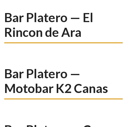
Bar Platero — El
Rincon de Ara
Bar Platero —
Motobar K2 Canas