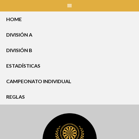
Skip
to
content
HOME
DIVISIÓN A
DIVISIÓN B
ESTADÍSTICAS
CAMPEONATO INDIVIDUAL
REGLAS