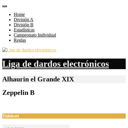
Skip
to
Home
content
División A
División B
Estadísticas
Campeonato Individual
Reglas
Liga de dardos electrónicos
Alhaurin el Grande XIX
Zeppelin B
Tulokset