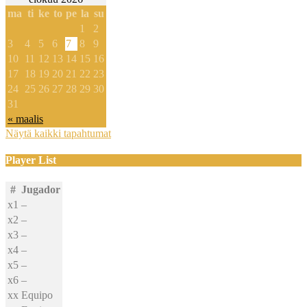
ma
ti
ke
to
pe
la
su
1
2
3
4
5
6
7
8
9
10
11
12
13
14
15
16
17
18
19
20
21
22
23
24
25
26
27
28
29
30
31
« maalis
Näytä kaikki tapahtumat
Player List
#
Jugador
x1
–
x2
–
x3
–
x4
–
x5
–
x6
–
xx
Equipo