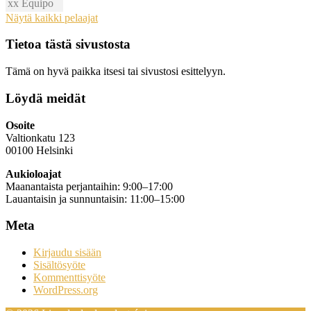
xx
Equipo
Näytä kaikki pelaajat
Tietoa tästä sivustosta
Tämä on hyvä paikka itsesi tai sivustosi esittelyyn.
Löydä meidät
Osoite
Valtionkatu 123
00100 Helsinki
Aukioloajat
Maanantaista perjantaihin: 9:00–17:00
Lauantaisin ja sunnuntaisin: 11:00–15:00
Meta
Kirjaudu sisään
Sisältösyöte
Kommenttisyöte
WordPress.org