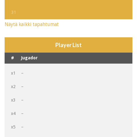
31
Näytä kaikki tapahtumat
Player List
#
Jugador
x1
–
x2
–
x3
–
x4
–
x5
–