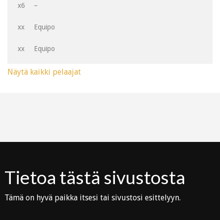
x6
–
xx
Equipo
xx
Equipo
Näytä kaikki pelaajat
Tietoa tästä sivustosta
Tämä on hyvä paikka itsesi tai sivustosi esittelyyn.