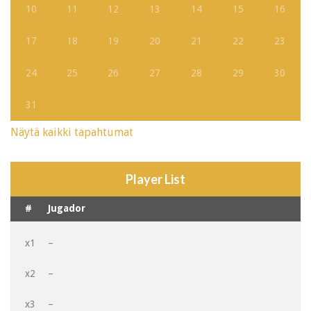
10
11
12
13
14
15
16
17
18
19
20
21
22
23
24
25
26
27
28
29
30
31
Näytä kaikki tapahtumat
Player List
#
Jugador
x1
–
x2
–
x3
–