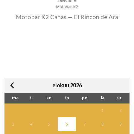
División B
Motobar K2
Motobar K2 Canas — El Rincon de Ara
elokuu 2026
ma
ti
ke
to
pe
la
su
1
2
3
4
5
6
7
8
9