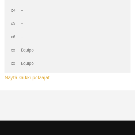
x4
–
x5
–
x6
–
xx
Equipo
xx
Equipo
Näytä kaikki pelaajat