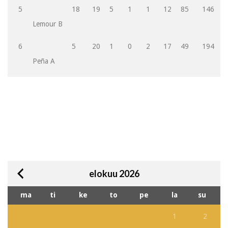
5
18
19
5
1
1
12
85
146
-
Lemour B
6
5
20
1
0
2
17
49
194
-
Peña A
elokuu 2026
ma
ti
ke
to
pe
la
su
1
2