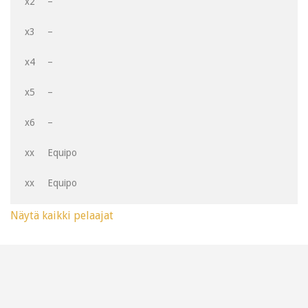
x2
–
x3
–
x4
–
x5
–
x6
–
xx
Equipo
xx
Equipo
Näytä kaikki pelaajat