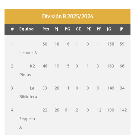
División B 2025/2026
#
Equipo
Pts
PJ
PG
GE
PE
PP
JG
JP
D
1
50
18
16
1
0
1
158
59
9
Lemour A
2
K2
46
19
15
0
1
3
163
66
9
Pintas
3
La
33
20
11
0
0
9
146
94
5
Biblioteca
4
22
20
6
2
0
12
100
142
-
Zeppelin
A