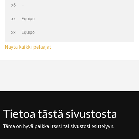
x6
–
xx
Equipo
xx
Equipo
Näytä kaikki pelaajat
Tietoa tästä sivustosta
Tämä on hyvä paikka itsesi tai sivustosi esittelyyn.