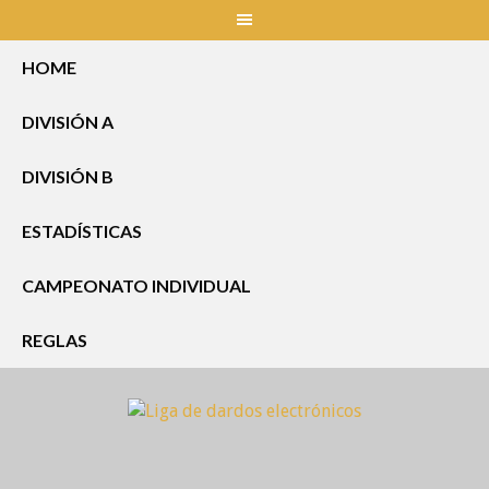
Skip
to
content
HOME
DIVISIÓN A
DIVISIÓN B
ESTADÍSTICAS
CAMPEONATO INDIVIDUAL
REGLAS