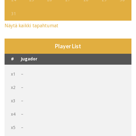
31
Näytä kaikki tapahtumat
Player List
#
Jugador
x1
–
x2
–
x3
–
x4
–
x5
–