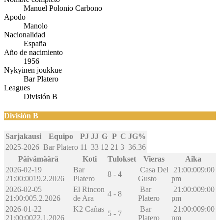
Manuel Polonio Carbono
Apodo
Manolo
Nacionalidad
España
Año de nacimiento
1956
Nykyinen joukkue
Bar Platero
Leagues
División B
División B
Sarjakausi
Equipo
PJ
JJ
G
P
C
JG%
2025-2026
Bar Platero
11
33
12
21
3
36.36
Päivämäärä
Koti
Tulokset
Vieras
Aika
2026-02-19
Bar
Casa Del
21:00:00
9:00
8 - 4
21:00:00
19.2.2026
Platero
Gusto
pm
2026-02-05
El Rincon
Bar
21:00:00
9:00
4 - 8
21:00:00
5.2.2026
de Ara
Platero
pm
2026-01-22
K2 Cañas
Bar
21:00:00
9:00
5 - 7
21:00:00
22.1.2026
Platero
pm