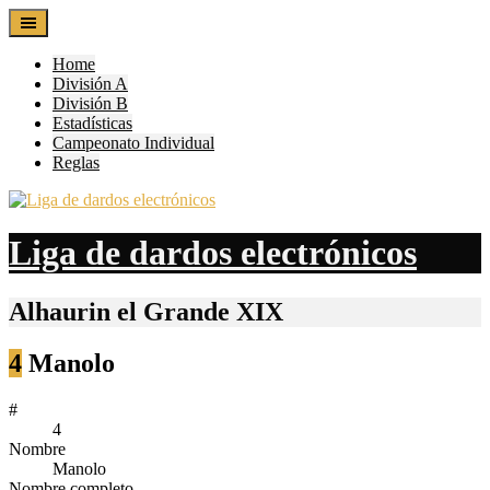
Skip
to
content
Home
División A
División B
Estadísticas
Campeonato Individual
Reglas
Liga de dardos electrónicos
Alhaurin el Grande XIX
4
Manolo
#
4
Nombre
Manolo
Nombre completo