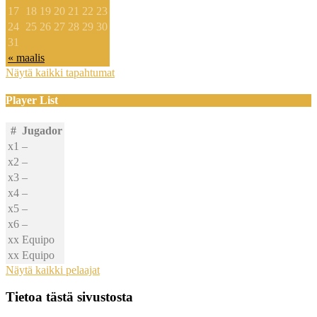
17
18
19
20
21
22
23
24
25
26
27
28
29
30
31
« maalis
Näytä kaikki tapahtumat
Player List
#
Jugador
x1
–
x2
–
x3
–
x4
–
x5
–
x6
–
xx
Equipo
xx
Equipo
Näytä kaikki pelaajat
Tietoa tästä sivustosta