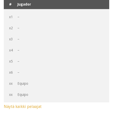
#
Jugador
x1
–
x2
–
x3
–
x4
–
x5
–
x6
–
xx
Equipo
xx
Equipo
Näytä kaikki pelaajat