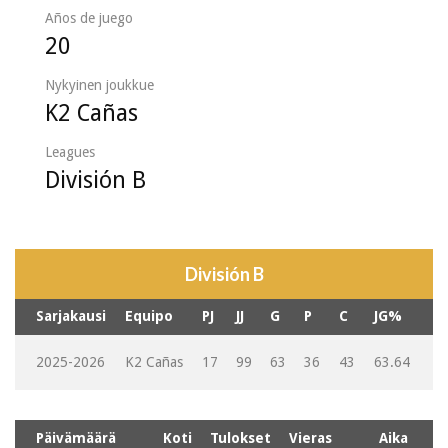
Años de juego
20
Nykyinen joukkue
K2 Cañas
Leagues
División B
División B
Sarjakausi
Equipo
PJ
JJ
G
P
C
JG%
2025-2026
K2 Cañas
17
99
63
36
43
63.64
Päivämäärä
Koti
Tulokset
Vieras
Aika