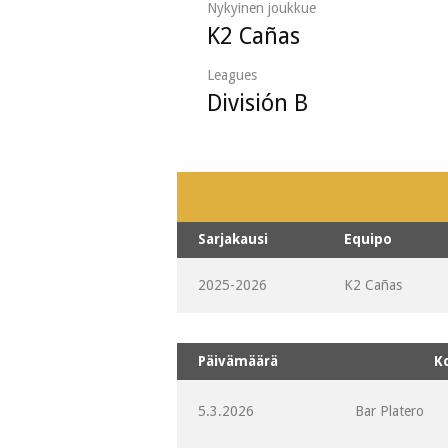
Nykyinen joukkue
K2 Cañas
Leagues
División B
Sarjakausi
Equipo
2025-2026
K2 Cañas
Päivämäärä
K
5.3.2026
Bar Platero