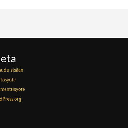
eta
audu sisään
ltösyöte
menttisyöte
dPress.org