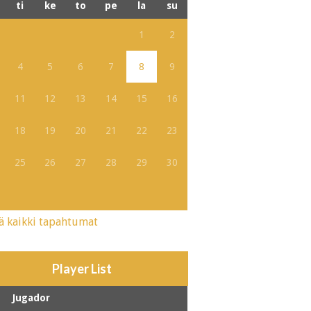
ti
ke
to
pe
la
su
1
2
4
5
6
7
8
9
11
12
13
14
15
16
18
19
20
21
22
23
25
26
27
28
29
30
ä kaikki tapahtumat
Player List
Jugador