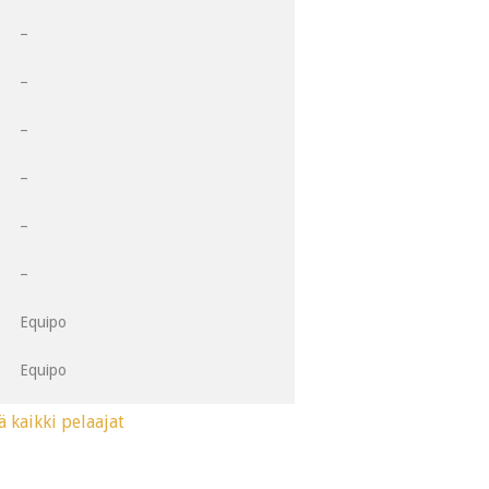
1
–
2
–
3
–
4
–
5
–
6
–
Equipo
Equipo
ä kaikki pelaajat