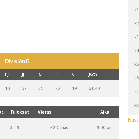
x
x
x
x
División B
x
PJ
JJ
G
P
C
JG%
x
10
57
35
22
19
61.40
xx
xx
oti
Tulokset
Vieras
Aika
Näyt
3 - 9
K2 Cañas
9:00 pm