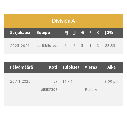
División A
Sarjakausi
Equipo
PJ
JJ
G
P
C
JG%
2025-2026
La Biblioteca
1
6
5
1
3
83.33
Päivämäärä
Koti
Tulokset
Vieras
Aika
20.11.2025
La
11 - 1
9:00 pm
Biblioteca
Peña A