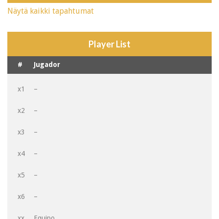
Näytä kaikki tapahtumat
Player List
#
Jugador
x1
–
x2
–
x3
–
x4
–
x5
–
x6
–
xx
Equipo