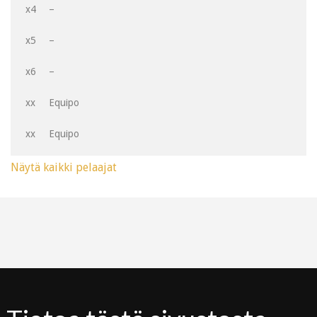
x4
–
x5
–
x6
–
xx
Equipo
xx
Equipo
Näytä kaikki pelaajat