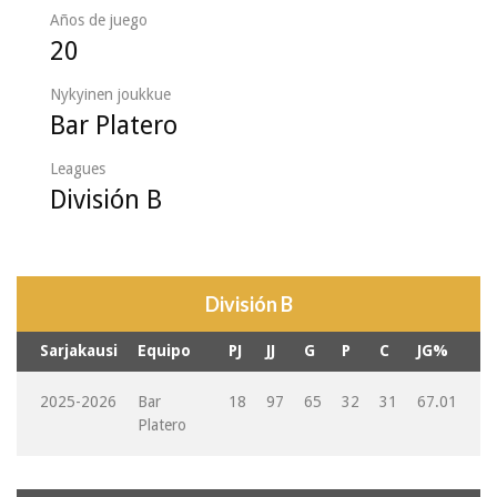
Años de juego
20
Nykyinen joukkue
Bar Platero
Leagues
División B
División B
Sarjakausi
Equipo
PJ
JJ
G
P
C
JG%
2025-2026
Bar
18
97
65
32
31
67.01
Platero