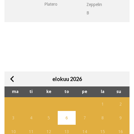
Platero
Zeppelin
B
elokuu 2026
ma
ti
ke
to
pe
la
su
1
2
3
4
5
6
7
8
9
10
11
12
13
14
15
16