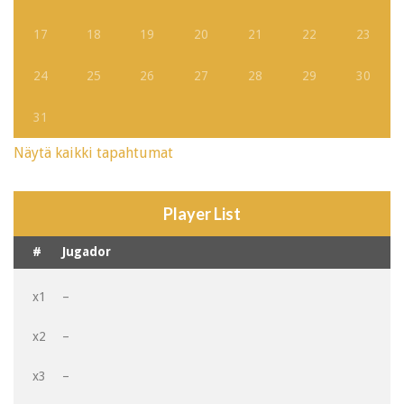
17
18
19
20
21
22
23
24
25
26
27
28
29
30
31
Näytä kaikki tapahtumat
Player List
#
Jugador
x1
–
x2
–
x3
–