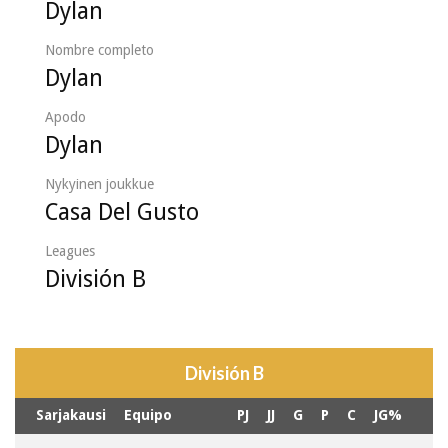
Dylan
Nombre completo
Dylan
Apodo
Dylan
Nykyinen joukkue
Casa Del Gusto
Leagues
División B
División B
Sarjakausi
Equipo
PJ
JJ
G
P
C
JG%