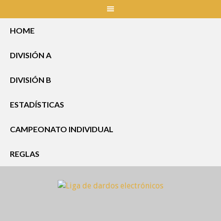
Skip
to
content
HOME
DIVISIÓN A
DIVISIÓN B
ESTADÍSTICAS
CAMPEONATO INDIVIDUAL
REGLAS