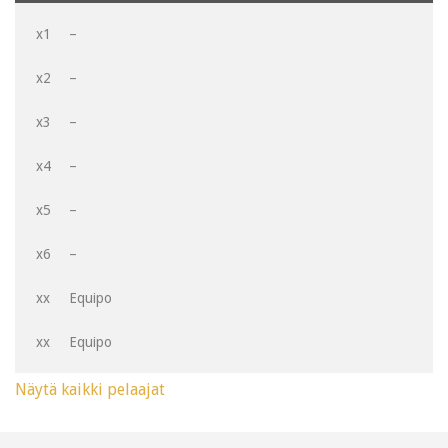
x1
–
x2
–
x3
–
x4
–
x5
–
x6
–
xx
Equipo
xx
Equipo
Näytä kaikki pelaajat