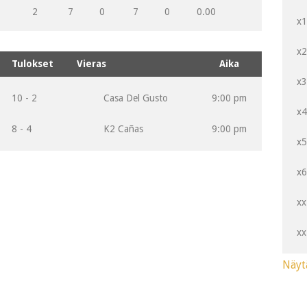
2
7
0
7
0
0.00
x
x
Tulokset
Vieras
Aika
x
10 - 2
Casa Del Gusto
9:00 pm
x
8 - 4
K2 Cañas
9:00 pm
x
x
xx
xx
Näyt