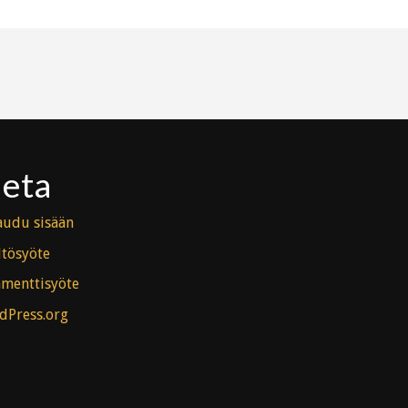
eta
audu sisään
ltösyöte
menttisyöte
dPress.org