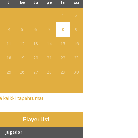
ti
ke
to
pe
la
su
1
2
4
5
6
7
8
9
11
12
13
14
15
16
18
19
20
21
22
23
25
26
27
28
29
30
ä kaikki tapahtumat
Player List
Jugador