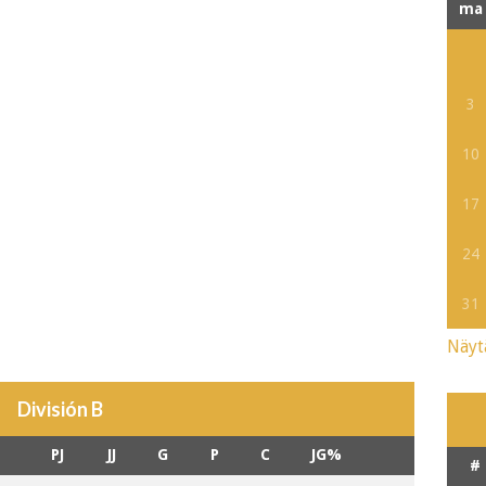
ma
3
10
17
24
31
Näyt
División B
PJ
JJ
G
P
C
JG%
#