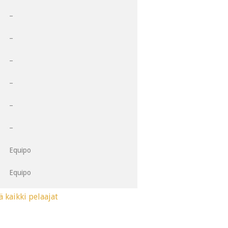
1
–
2
–
3
–
4
–
5
–
6
–
Equipo
Equipo
ä kaikki pelaajat