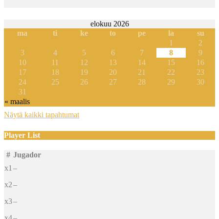
elokuu 2026
ma
ti
ke
to
pe
la
su
1
2
3
4
5
6
7
8
9
10
11
12
13
14
15
16
17
18
19
20
21
22
23
24
25
26
27
28
29
30
31
« maalis
Näytä kaikki tapahtumat
Player List
#
Jugador
x1
–
x2
–
x3
–
x4
–