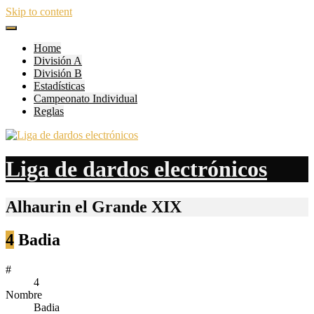
Skip to content
Home
División A
División B
Estadísticas
Campeonato Individual
Reglas
Liga de dardos electrónicos
Alhaurin el Grande XIX
4
Badia
#
4
Nombre
Badia