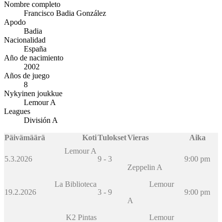
Nombre completo
Francisco Badia González
Apodo
Badia
Nacionalidad
España
Año de nacimiento
2002
Años de juego
8
Nykyinen joukkue
Lemour A
Leagues
División A
Päivämäärä
Koti
Tulokset
Vieras
Aika
Lemour A
5.3.2026
9 - 3
9:00 pm
Zeppelin A
La Biblioteca
Lemour
19.2.2026
3 - 9
9:00 pm
A
K2 Pintas
Lemour