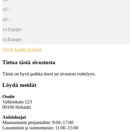
x5
–
x6
–
xx
Equipo
xx
Equipo
Näytä kaikki pelaajat
Tietoa tästä sivustosta
Tämä on hyvä paikka itsesi tai sivustosi esittelyyn.
Löydä meidät
Osoite
Valtionkatu 123
00100 Helsinki
Aukioloajat
Maanantaista perjantaihin: 9:00–17:00
Lauantaisin ja sunnuntaisin: 11:00–15:00