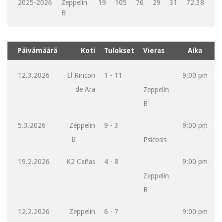
2025-2026
Zeppelin
19
105
76
29
31
72.38
B
Päivämäärä
Koti
Tulokset
Vieras
Aika
12.3.2026
El Rincon
1 - 11
9:00 pm
de Ara
Zeppelin
B
5.3.2026
Zeppelin
9 - 3
9:00 pm
B
Psicosis
19.2.2026
K2 Cañas
4 - 8
9:00 pm
Zeppelin
B
12.2.2026
Zeppelin
6 - 7
9:00 pm