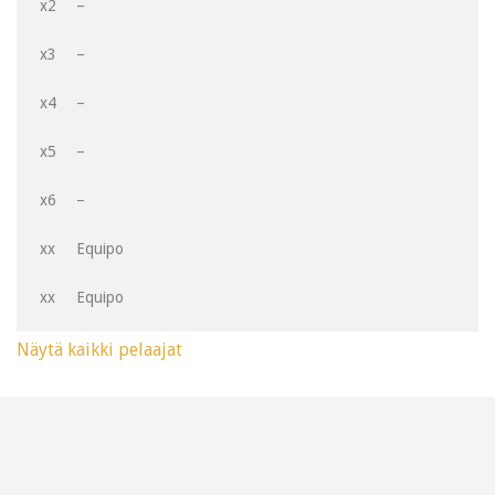
x2
–
x3
–
x4
–
x5
–
x6
–
xx
Equipo
xx
Equipo
Näytä kaikki pelaajat