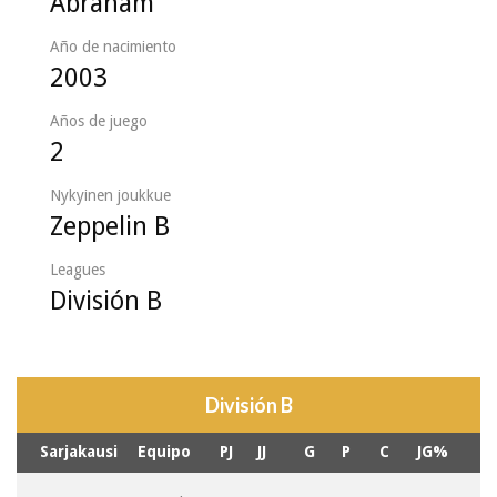
Abraham
Año de nacimiento
2003
Años de juego
2
Nykyinen joukkue
Zeppelin B
Leagues
División B
División B
Sarjakausi
Equipo
PJ
JJ
G
P
C
JG%