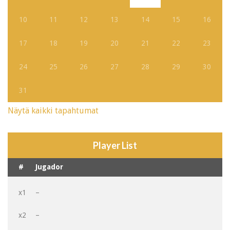
10
11
12
13
14
15
16
17
18
19
20
21
22
23
24
25
26
27
28
29
30
31
Näytä kaikki tapahtumat
Player List
#
Jugador
x1
–
x2
–