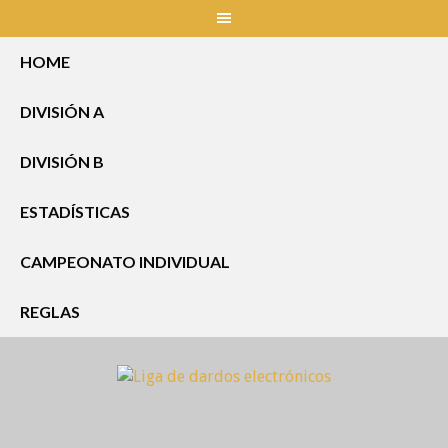
Skip
to
content
HOME
DIVISIÓN A
DIVISIÓN B
ESTADÍSTICAS
CAMPEONATO INDIVIDUAL
REGLAS