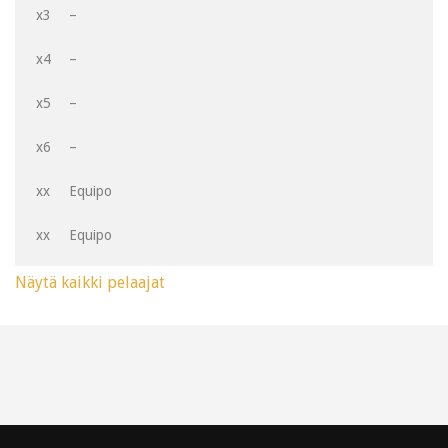
x3
–
x4
–
x5
–
x6
–
xx
Equipo
xx
Equipo
Näytä kaikki pelaajat