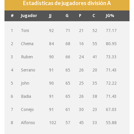
Estadísticas de jugadores división A
#
Jugador
JJ
G
P
C
JG%
1
Toni
92
71
21
52
77.17
2
Chema
84
68
16
55
80.95
3
Ruben
90
66
24
41
73.33
4
Serrano
91
65
26
20
71.43
5
John
90
65
25
35
72.22
6
Badia
91
65
26
38
71.43
7
Conejo
91
61
30
23
67.03
8
Alfonso
102
57
45
33
55.88