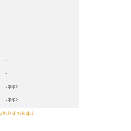
1
–
2
–
3
–
4
–
5
–
6
–
Equipo
Equipo
ä kaikki pelaajat