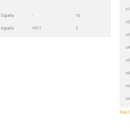
x
España
-
10
x
España
1977
3
x
x
x
x
xx
xx
Näyt