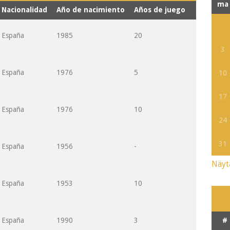
ma
Nacionalidad
Año de nacimiento
Años de juego
España
1985
20
3
España
1976
5
10
17
España
1976
10
24
31
España
1956
-
Näyt
España
1953
10
España
1990
3
#