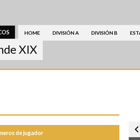
COS
HOME
DIVISIÓN A
DIVISIÓN B
EST
ande XIX
meros de jugador