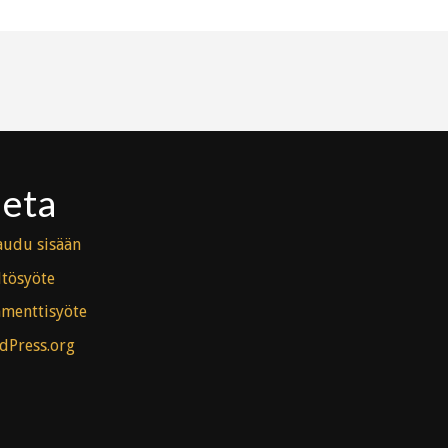
eta
audu sisään
ltösyöte
menttisyöte
dPress.org