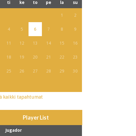
ti
ke
to
pe
la
su
1
2
4
5
6
7
8
9
11
12
13
14
15
16
18
19
20
21
22
23
25
26
27
28
29
30
ä kaikki tapahtumat
Player List
Jugador