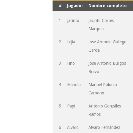
#
Jugador
Nombre completo
1
Jacinto
Jacinto Cortes
Marquez
2
Lejía
Jose Antonio Gallego
Garcia
3
Fino
Jose Antonio Burgos
Bravo
4
Manolo
Manuel Polonio
Carbono
5
Papi
Antonio Gonzáles
Ramos
6
Alvaro
Álvaro Fernández