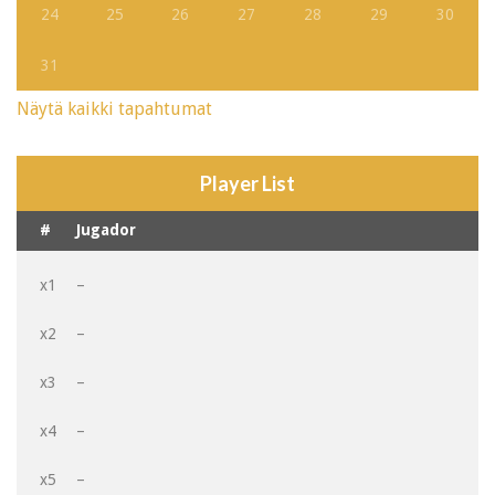
24
25
26
27
28
29
30
31
Näytä kaikki tapahtumat
Player List
#
Jugador
x1
–
x2
–
x3
–
x4
–
x5
–