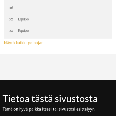
x6
–
xx
Equipo
xx
Equipo
Näytä kaikki pelaajat
Tietoa tästä sivustosta
Tämä on hyvä paikka itsesi tai sivustosi esittelyyn.