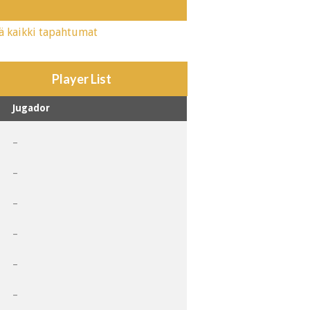
ä kaikki tapahtumat
Player List
Jugador
1
–
2
–
3
–
4
–
5
–
6
–