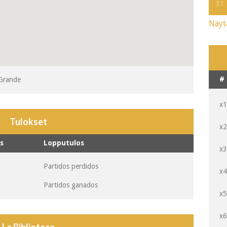
31
Näyt
#
 Grande
x
Tulokset
x
s
Lopputulos
x
Partidos perdidos
x
Partidos ganados
x
x