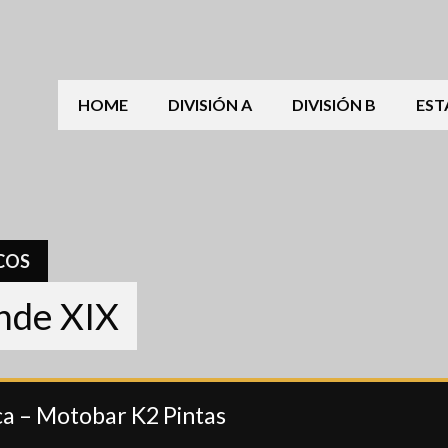
HOME
DIVISIÓN A
DIVISIÓN B
EST
COS
ande XIX
ca – Motobar K2 Pintas