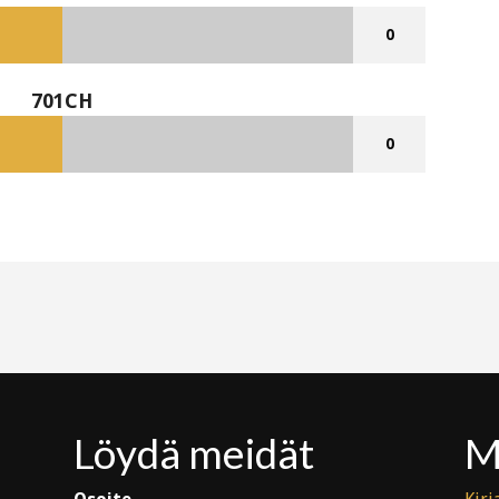
0
701CH
0
Löydä meidät
M