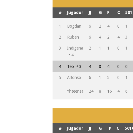
#
Jugador
JJ
G
P
C
501
1
Bogdan
6
2
4
0
1
2
Ruben
6
4
2
4
3
3
Indigena
2
1
1
0
1
4
4
Teo
3
4
0
4
0
0
5
Alfonso
6
1
5
0
1
Yhteensä
24
8
16
4
6
#
Jugador
JJ
G
P
C
501