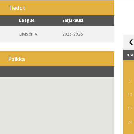
Tiedot
League
Sarjakausi
División A
2025-2026
ma
Paikka
3
10
17
24