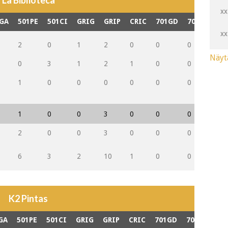
La Biblioteca
xx
GA
501PE
501CI
GRIG
GRIP
CRIC
701GD
701PD
70
xx
2
0
1
2
0
0
0
0
Näyt
0
3
1
2
1
0
0
0
1
0
0
0
0
0
0
0
1
0
0
3
0
0
0
0
2
0
0
3
0
0
0
0
6
3
2
10
1
0
0
0
K2 Pintas
GA
501PE
501CI
GRIG
GRIP
CRIC
701GD
701PD
70