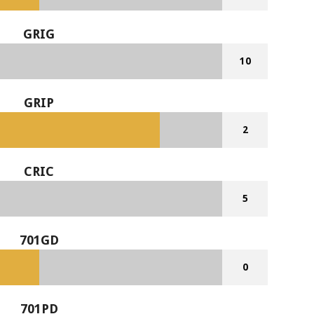
GRIG
10
GRIP
2
CRIC
5
701GD
0
701PD