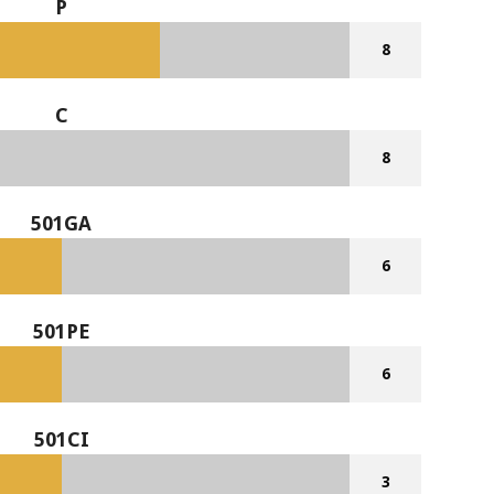
P
8
C
8
501GA
6
501PE
6
501CI
3