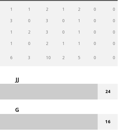
1
1
2
1
2
0
0
0
3
0
3
0
1
0
0
0
1
2
3
0
1
0
0
0
1
0
2
1
1
0
0
0
6
3
10
2
5
0
0
0
JJ
24
G
16