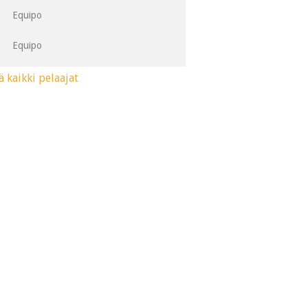
Equipo
1CH
Equipo
ä kaikki pelaajat
1CH