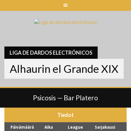
Skip
to
content
LIGA DE DARDOS ELECTRÓNICOS
Alhaurin el Grande XIX
Psicosis — Bar Platero
Tiedot
Päivämäärä
Aika
League
Sarjakausi