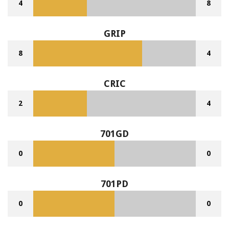
4
8
GRIP
8
4
CRIC
2
4
701GD
0
0
701PD
0
0