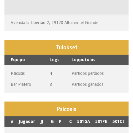
Avenida la Libertad 2, 29120 Alhaurín el Grande
Tulokset
Equipo
Legs
Lopputulos
Psicosis
4
Partidos perdidos
Bar Platero
8
Partidos ganados
Psicosis
#
Jugador
JJ
G
P
C
501GA
501PE
501CI
G