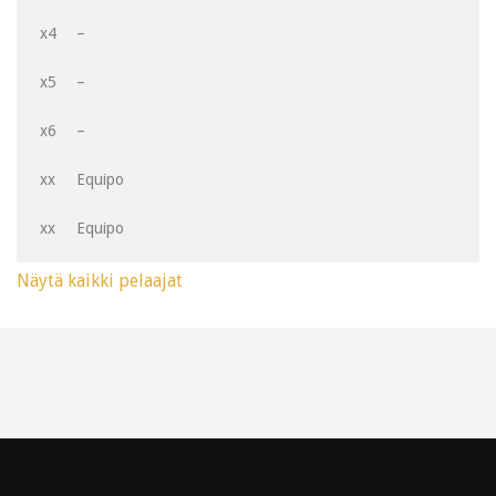
x4
–
x5
–
x6
–
xx
Equipo
xx
Equipo
Näytä kaikki pelaajat