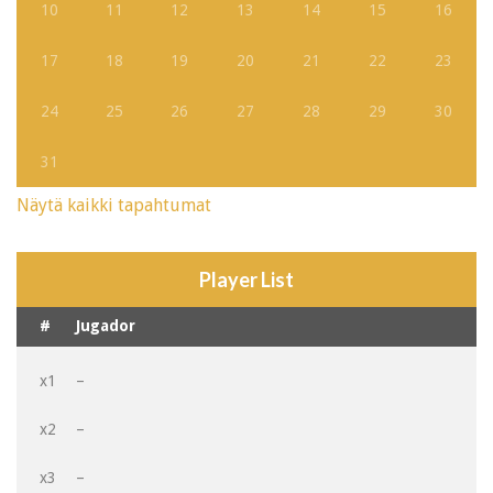
10
11
12
13
14
15
16
17
18
19
20
21
22
23
24
25
26
27
28
29
30
31
Näytä kaikki tapahtumat
Player List
#
Jugador
x1
–
x2
–
x3
–