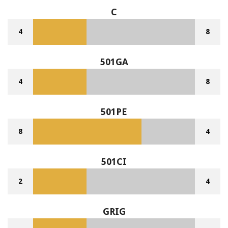
C
4
8
501GA
4
8
501PE
8
4
501CI
2
4
GRIG