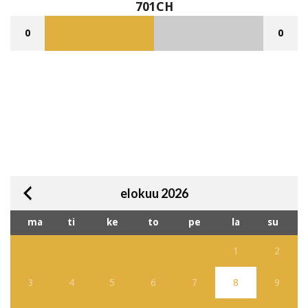
701CH
0
0
elokuu 2026
ma
ti
ke
to
pe
la
su
1
2
3
4
5
6
7
8
9