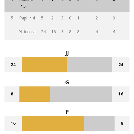
5
5
Papi
4
5
2
3
0
1
2
0
1
Yhteensä
24
16
8
8
8
4
4
8
JJ
24
24
G
8
16
P
16
8