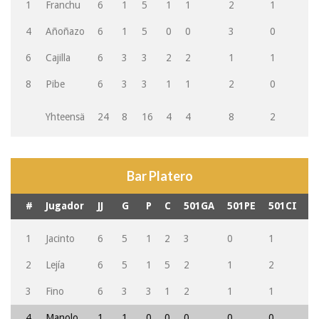
1
Franchu
6
1
5
1
1
2
1
0
4
Añoñazo
6
1
5
0
0
3
0
1
6
Cajilla
6
3
3
2
2
1
1
1
8
Pibe
6
3
3
1
1
2
0
2
Yhteensä
24
8
16
4
4
8
2
4
Bar Platero
#
Jugador
JJ
G
P
C
501GA
501PE
501CI
G
1
Jacinto
6
5
1
2
3
0
1
2
2
Lejía
6
5
1
5
2
1
2
3
3
Fino
6
3
3
1
2
1
1
1
4
Manolo
1
1
0
0
0
0
0
1