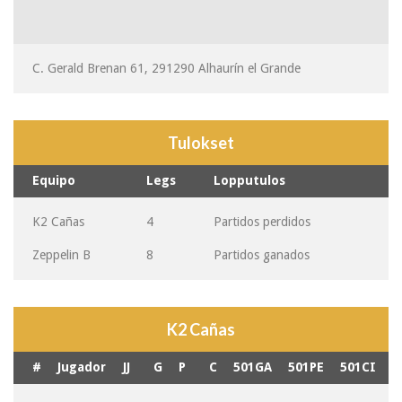
C. Gerald Brenan 61, 291290 Alhaurín el Grande
Tulokset
Equipo
Legs
Lopputulos
K2 Cañas
4
Partidos perdidos
Zeppelin B
8
Partidos ganados
K2 Cañas
#
Jugador
JJ
G
P
C
501GA
501PE
501CI
G