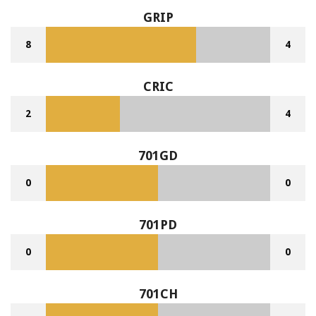
GRIP
8
4
CRIC
2
4
701GD
0
0
701PD
0
0
701CH