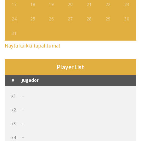
17
18
19
20
21
22
23
24
25
26
27
28
29
30
31
Näytä kaikki tapahtumat
Player List
#
Jugador
x1
–
x2
–
x3
–
x4
–