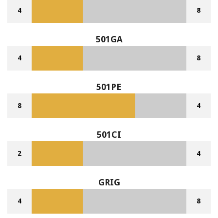
4
8
501GA
4
8
501PE
8
4
501CI
2
4
GRIG
4
8