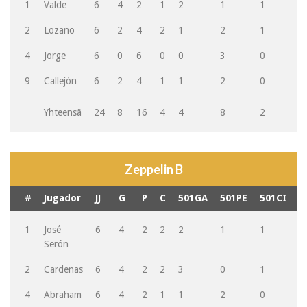
1
Valde
6
4
2
1
2
1
1
2
2
Lozano
6
2
4
2
1
2
1
1
4
Jorge
6
0
6
0
0
3
0
0
9
Callejón
6
2
4
1
1
2
0
1
Yhteensä
24
8
16
4
4
8
2
4
Zeppelin B
#
Jugador
JJ
G
P
C
501GA
501PE
501CI
G
1
José
6
4
2
2
2
1
1
2
Serón
2
Cardenas
6
4
2
2
3
0
1
1
4
Abraham
6
4
2
1
1
2
0
3