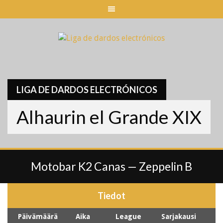
Skip
to
content
LIGA DE DARDOS ELECTRÓNICOS
Alhaurin el Grande XIX
Motobar K2 Canas — Zeppelin B
Tiedot
Päivämäärä
Aika
League
Sarjakausi