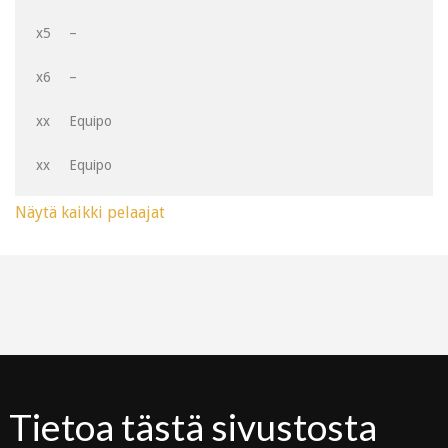
x5
–
x6
–
xx
Equipo
xx
Equipo
Näytä kaikki pelaajat
Tietoa tästä sivustosta