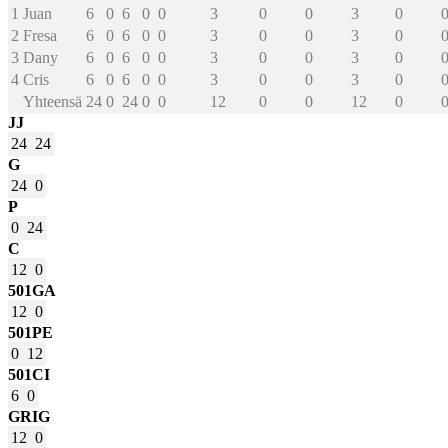
1
Juan
6
0
6
0
0
3
0
0
3
0
2
Fresa
6
0
6
0
0
3
0
0
3
0
3
Dany
6
0
6
0
0
3
0
0
3
0
4
Cris
6
0
6
0
0
3
0
0
3
0
Yhteensä
24
0
24
0
0
12
0
0
12
0
JJ
24
24
G
24
0
P
0
24
C
12
0
501GA
12
0
501PE
0
12
501CI
6
0
GRIG
12
0