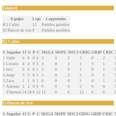
Tulokset
Equipo
Legs
Lopputulos
K2 Cañas
12
Partidos ganados
El Rincon de Ara
0
Partidos perdidos
K2 Cañas
#
Jugador
JJ
G
P
C
501GA
501PE
501CI
GRIG
GRIP
CRIC
1
Valde
6
6
0
4
3
0
2
3
0
2
2
Lozano
4
4
0
3
3
0
2
1
0
1
3
Javi
6
6
0
1
3
0
0
3
0
1
4
Jorge
5
5
0
3
3
0
2
2
0
1
5
Zaca
1
1
0
1
0
0
0
1
0
1
7
Antonio
2
2
0
0
0
0
0
2
0
0
Yhteensä
24
24
0
12
12
0
6
12
0
6
El Rincon de Ara
#
Jugador
JJ
G
P
C
501GA
501PE
501CI
GRIG
GRIP
CRIC