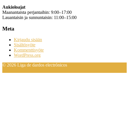
Aukioloajat
Maanantaista perjantaihin: 9:00–17:00
Lauantaisin ja sunnuntaisin: 11:00–15:00
Meta
Kirjaudu sisään
Sisältösyöte
Kommenttisyöte
WordPress.org
© 2026 Liga de dardos electrónicos
Designed by EmotionJunkie