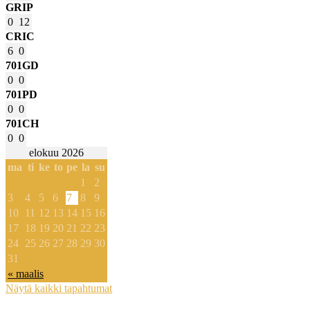
GRIP
0
12
CRIC
6
0
701GD
0
0
701PD
0
0
701CH
0
0
elokuu 2026
ma
ti
ke
to
pe
la
su
1
2
3
4
5
6
7
8
9
10
11
12
13
14
15
16
17
18
19
20
21
22
23
24
25
26
27
28
29
30
31
« maalis
Näytä kaikki tapahtumat