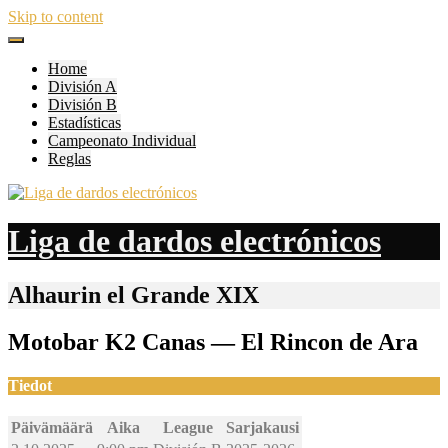
Skip to content
Home
División A
División B
Estadísticas
Campeonato Individual
Reglas
Liga de dardos electrónicos
Alhaurin el Grande XIX
Motobar K2 Canas — El Rincon de Ara
Tiedot
Päivämäärä
Aika
League
Sarjakausi