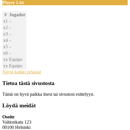
Player List
#
Jugador
x1
–
x2
–
x3
–
x4
–
x5
–
x6
–
xx
Equipo
xx
Equipo
Näytä kaikki pelaajat
Tietoa tästä sivustosta
Tämä on hyvä paikka itsesi tai sivustosi esittelyyn.
Löydä meidät
Osoite
Valtionkatu 123
00100 Helsinki