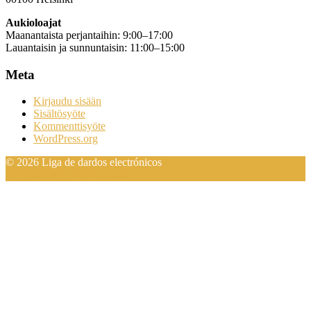
Aukioloajat
Maanantaista perjantaihin: 9:00–17:00
Lauantaisin ja sunnuntaisin: 11:00–15:00
Meta
Kirjaudu sisään
Sisältösyöte
Kommenttisyöte
WordPress.org
© 2026 Liga de dardos electrónicos
Designed by EmotionJunkie