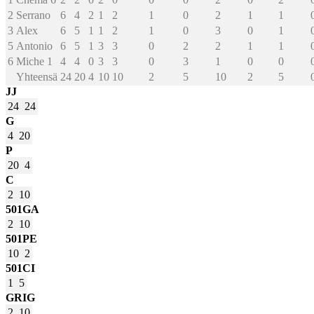
2
Serrano
6
4
2
1
2
1
0
2
1
1
3
Alex
6
5
1
1
2
1
0
3
0
1
5
Antonio
6
5
1
3
3
0
2
2
1
1
6
Miche
1
4
4
0
3
3
0
3
1
0
0
Yhteensä
24
20
4
10
10
2
5
10
2
5
JJ
24
24
G
4
20
P
20
4
C
2
10
501GA
2
10
501PE
10
2
501CI
1
5
GRIG
2
10