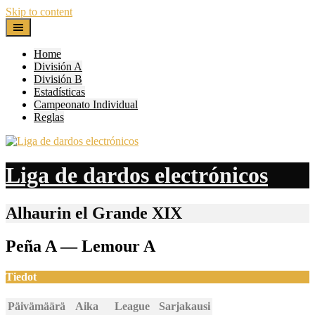
Skip to content
Home
División A
División B
Estadísticas
Campeonato Individual
Reglas
Liga de dardos electrónicos
Alhaurin el Grande XIX
Peña A — Lemour A
Tiedot
Päivämäärä
Aika
League
Sarjakausi