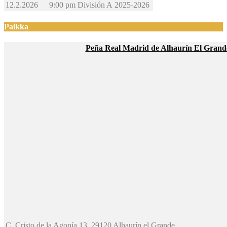
12.2.2026
9:00 pm
División A
2025-2026
Paikka
Peña Real Madrid de Alhaurín El Grand
C. Cristo de la Agonía 13, 29120 Alhaurín el Grande