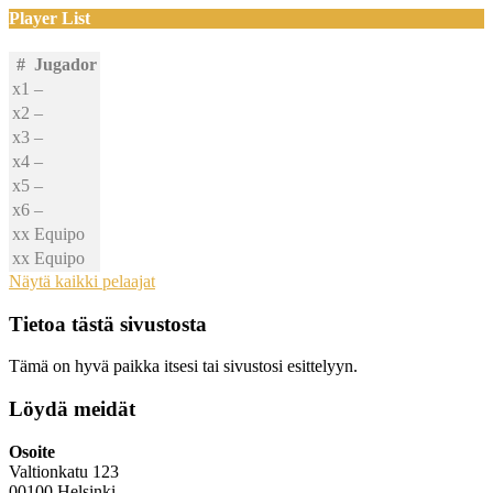
Player List
#
Jugador
x1
–
x2
–
x3
–
x4
–
x5
–
x6
–
xx
Equipo
xx
Equipo
Näytä kaikki pelaajat
Tietoa tästä sivustosta
Tämä on hyvä paikka itsesi tai sivustosi esittelyyn.
Löydä meidät
Osoite
Valtionkatu 123
00100 Helsinki