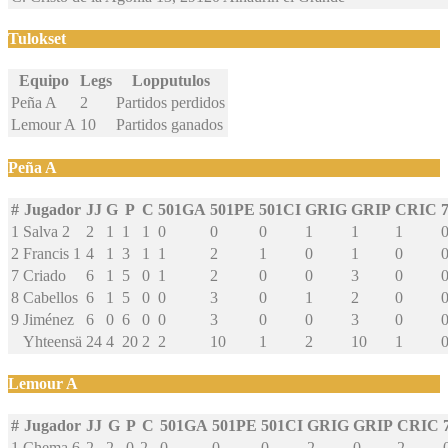
Tulokset
Equipo
Legs
Lopputulos
Peña A
2
Partidos perdidos
Lemour A
10
Partidos ganados
Peña A
#
Jugador
JJ
G
P
C
501GA
501PE
501CI
GRIG
GRIP
CRIC
1
Salva
2
2
1
1
1
0
0
0
1
1
1
2
Francis
1
4
1
3
1
1
2
1
0
1
0
7
Criado
6
1
5
0
1
2
0
0
3
0
8
Cabellos
6
1
5
0
0
3
0
1
2
0
9
Jiménez
6
0
6
0
0
3
0
0
3
0
Yhteensä
24
4
20
2
2
10
1
2
10
1
Lemour A
#
Jugador
JJ
G
P
C
501GA
501PE
501CI
GRIG
GRIP
CRIC
1
Chema
6
2
2
0
2
0
0
0
2
0
2