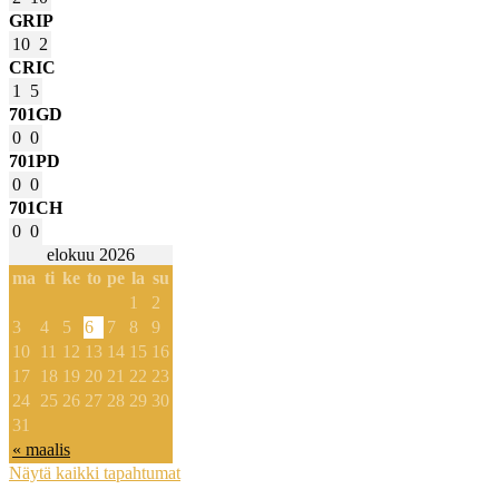
GRIP
10
2
CRIC
1
5
701GD
0
0
701PD
0
0
701CH
0
0
elokuu 2026
ma
ti
ke
to
pe
la
su
1
2
3
4
5
6
7
8
9
10
11
12
13
14
15
16
17
18
19
20
21
22
23
24
25
26
27
28
29
30
31
« maalis
Näytä kaikki tapahtumat