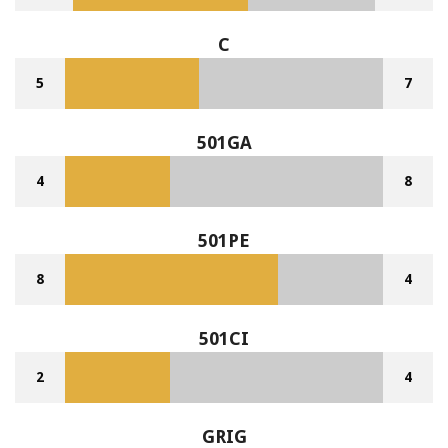
C
5
7
501GA
4
8
501PE
8
4
501CI
2
4
GRIG