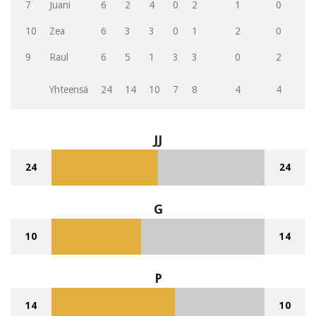
7
Juani
6
2
4
0
2
1
0
10
Zea
6
3
3
0
1
2
0
9
Raul
6
5
1
3
3
0
2
Yhteensä
24
14
10
7
8
4
4
JJ
24
24
G
10
14
P
14
10