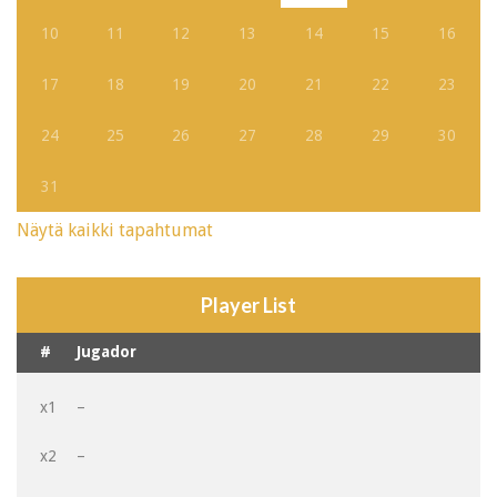
10
11
12
13
14
15
16
17
18
19
20
21
22
23
24
25
26
27
28
29
30
31
Näytä kaikki tapahtumat
Player List
#
Jugador
x1
–
x2
–