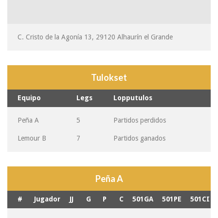
C. Cristo de la Agonía 13, 29120 Alhaurín el Grande
Tulokset
Equipo
Legs
Lopputulos
Peña A
5
Partidos perdidos
Lemour B
7
Partidos ganados
Peña A
#
Jugador
JJ
G
P
C
501GA
501PE
501CI