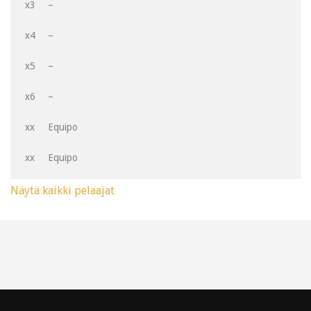
x3
–
x4
–
x5
–
x6
–
xx
Equipo
xx
Equipo
Näytä kaikki pelaajat