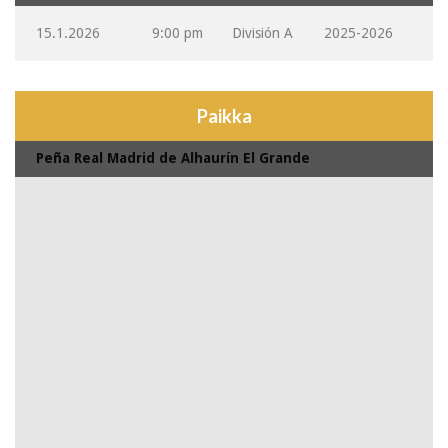
15.1.2026
9:00 pm
División A
2025-2026
Paikka
Peña Real Madrid de Alhaurín El Grande