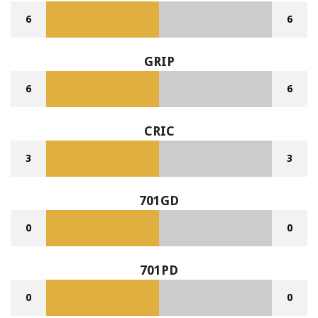
6
6
GRIP
6
6
CRIC
3
3
701GD
0
0
701PD
0
0