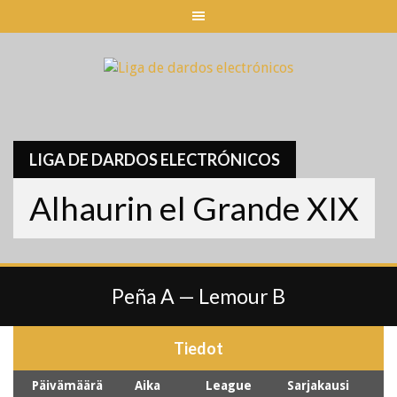
Skip
to
content
LIGA DE DARDOS ELECTRÓNICOS
Alhaurin el Grande XIX
Peña A — Lemour B
Tiedot
Päivämäärä
Aika
League
Sarjakausi