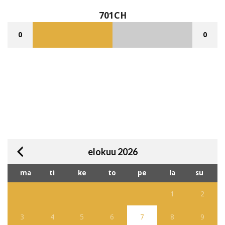
701CH
0
0
elokuu 2026
ma
ti
ke
to
pe
la
su
1
2
3
4
5
6
7
8
9