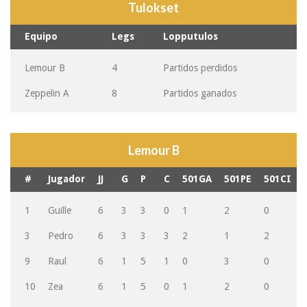
Tulokset
Equipo
Legs
Lopputulos
Lemour B
4
Partidos perdidos
Zeppelin A
8
Partidos ganados
Lemour B
#
Jugador
JJ
G
P
C
501GA
501PE
501CI
1
Guille
6
3
3
0
1
2
0
3
Pedro
6
3
3
3
2
1
2
9
Raul
6
1
5
1
0
3
0
10
Zea
6
1
5
0
1
2
0