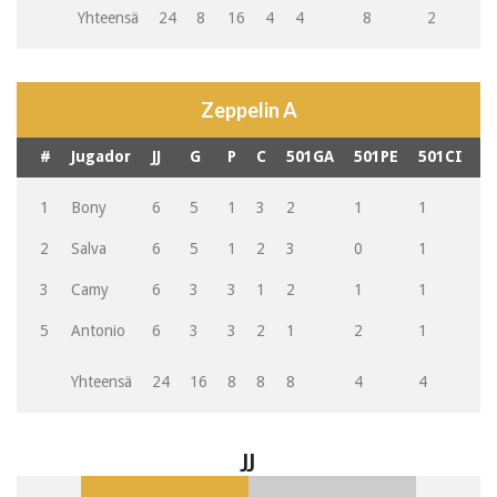
Yhteensä
24
8
16
4
4
8
2
Zeppelin A
#
Jugador
JJ
G
P
C
501GA
501PE
501CI
G
1
Bony
6
5
1
3
2
1
1
3
2
Salva
6
5
1
2
3
0
1
2
3
Camy
6
3
3
1
2
1
1
1
5
Antonio
6
3
3
2
1
2
1
2
Yhteensä
24
16
8
8
8
4
4
8
JJ