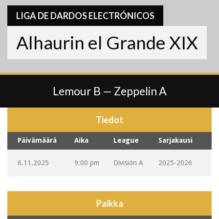
LIGA DE DARDOS ELECTRÓNICOS
Alhaurin el Grande XIX
Lemour B — Zeppelin A
Tiedot
Päivämäärä
Aika
League
Sarjakausi
6.11.2025
9:00 pm
División A
2025-2026
Paikka