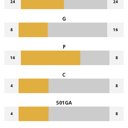
24
24
G
8
16
P
16
8
C
4
8
501GA
4
8