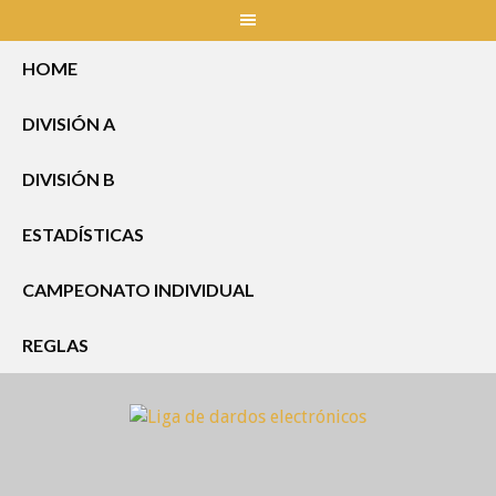
Skip
to
content
HOME
DIVISIÓN A
DIVISIÓN B
ESTADÍSTICAS
CAMPEONATO INDIVIDUAL
REGLAS