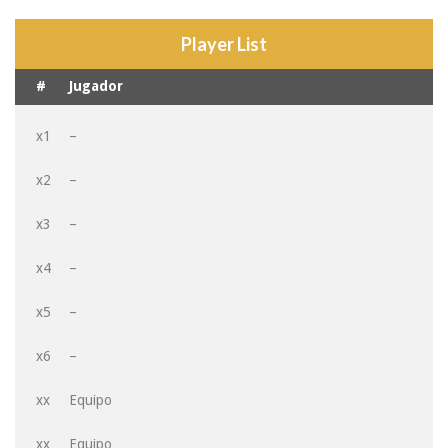
Player List
#
Jugador
x1
–
x2
–
x3
–
x4
–
x5
–
x6
–
xx
Equipo
xx
Equipo