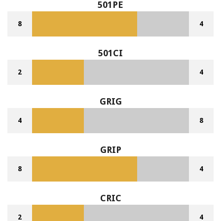
501PE
8
4
501CI
2
4
GRIG
4
8
GRIP
8
4
CRIC
2
4