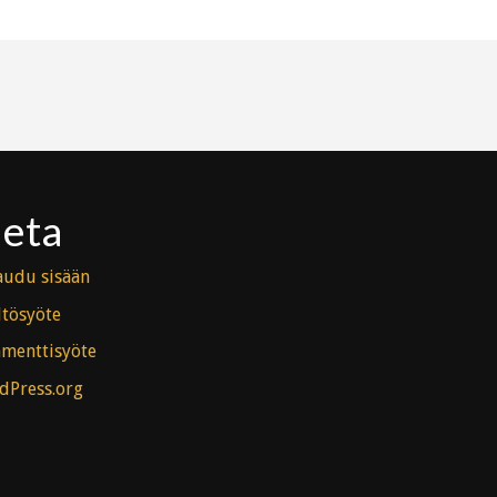
eta
audu sisään
ltösyöte
menttisyöte
dPress.org