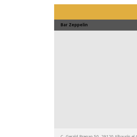
Bar Zeppelin
C. Gerald Brenan 50, 29120 Alhaurín el