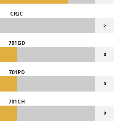
CRIC
5
701GD
0
701PD
0
701CH
0