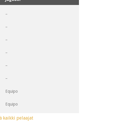
1
–
2
–
3
–
4
–
5
–
6
–
Equipo
1CH
Equipo
ä kaikki pelaajat