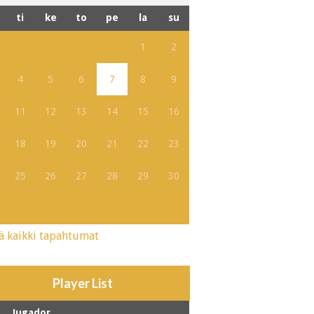
ti
ke
to
pe
la
su
1
2
4
5
6
7
8
9
11
12
13
14
15
16
18
19
20
21
22
23
25
26
27
28
29
30
ä kaikki tapahtumat
Player List
Jugador