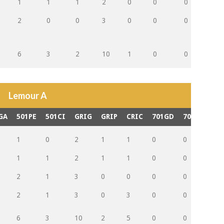
1
1
1
2
0
0
0
0
2
0
0
3
0
0
0
0
6
3
2
10
1
0
0
0
Lemour A
GA
501PE
501CI
GRIG
GRIP
CRIC
701GD
701PD
70
1
0
2
1
1
0
0
0
1
1
2
1
1
0
0
0
2
1
3
0
0
0
0
0
2
1
3
0
3
0
0
0
6
3
10
2
5
0
0
0