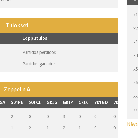
x
Tulokset
x
Lopputulos
x
Partidos perdidos
x
Partidos ganados
x
x
Zeppelin A
xx
GA
501PE
501CI
GRIG
GRIP
CRIC
701GD
701PD
70
xx
2
0
0
3
0
0
0
0
Näyt
1
2
1
2
1
0
0
0