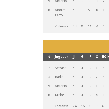
5
Antonio
6
3
3
1
2
6
Andrés
6
1
5
0
1
Xamy
Yhteensä
24
8
16
4
6
#
Jugador
JJ
G
P
C
501
2
Serrano
6
4
2
1
2
4
Badia
6
4
2
2
2
5
Antonio
6
4
2
1
1
6
Miche
6
4
2
4
1
Yhteensä
24
16
8
8
6