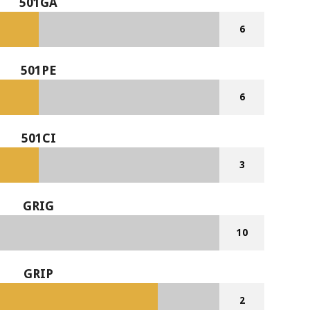
501GA
6
501PE
6
501CI
3
GRIG
10
GRIP
2