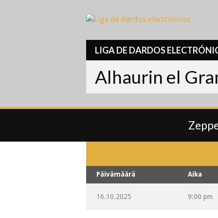
Skip
to
content
LIGA DE DARDOS ELECTRÓNI
Alhaurin el Gr
Zeppe
Päivämäärä
Aika
16.10.2025
9:00 pm