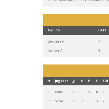
Equipo
Legs
Zeppelin A
4
Lemour A
8
#
Jugador
JJ
G
P
C
501
1
Bony
6
1
5
0
1
2
Salva
6
3
3
3
2