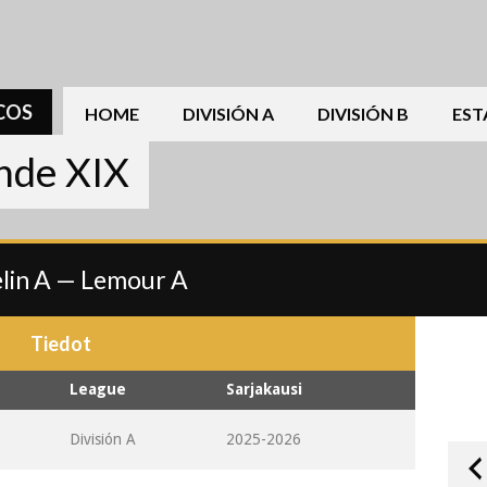
COS
HOME
DIVISIÓN A
DIVISIÓN B
EST
ande XIX
lin A — Lemour A
Tiedot
League
Sarjakausi
División A
2025-2026