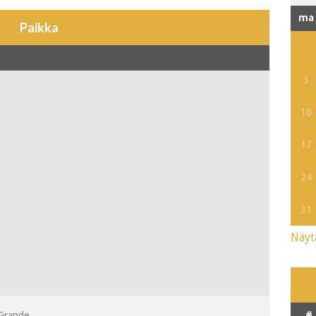
ma
Paikka
3
10
17
24
31
Näyt
#
 Grande