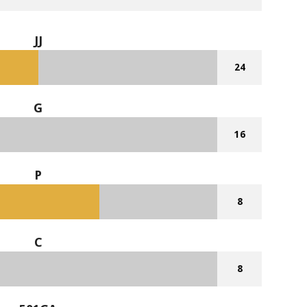
JJ
24
G
16
P
8
C
8