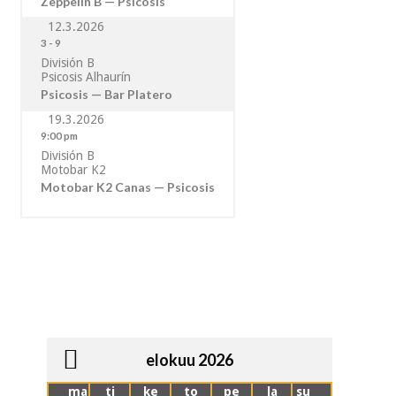
Zeppelin B — Psicosis
12.3.2026
3
-
9
División B
Psicosis Alhaurín
Psicosis — Bar Platero
19.3.2026
9:00 pm
División B
Motobar K2
Motobar K2 Canas — Psicosis
elokuu 2026
ma
ti
ke
to
pe
la
su