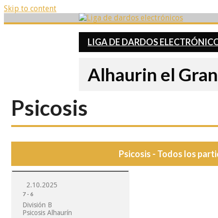
Skip to content
LIGA DE DARDOS ELECTRÓNIC
Alhaurin el Gra
Psicosis
Psicosis - Todos los part
2.10.2025
7
-
6
División B
Psicosis Alhaurín