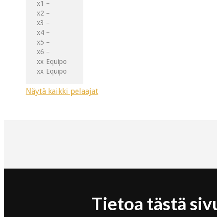
x1
–
x2
–
x3
–
x4
–
x5
–
x6
–
xx
Equipo
xx
Equipo
Näytä kaikki pelaajat
Tietoa tästä siv