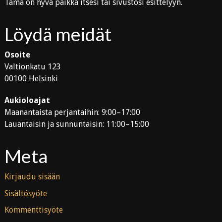
Tämä on hyvä paikka itsesi tai sivustosi esittelyyn.
Löydä meidät
Osoite
Valtionkatu 123
00100 Helsinki
Aukioloajat
Maanantaista perjantaihin: 9:00–17:00
Lauantaisin ja sunnuntaisin: 11:00–15:00
Meta
Kirjaudu sisään
Sisältösyöte
Kommenttisyöte