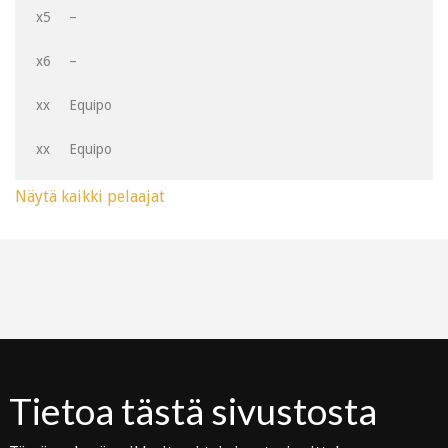
x5
–
x6
–
xx
Equipo
xx
Equipo
Näytä kaikki pelaajat
Tietoa tästä sivustosta