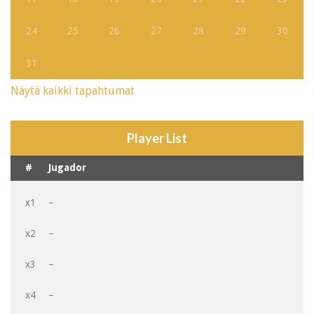
24
25
26
27
28
29
30
31
Näytä kaikki tapahtumat
Player List
#
Jugador
x1
–
x2
–
x3
–
x4
–